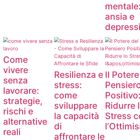
mentale
ansia e
depress
Come
vivere
Resilienza e
Il Potere
senza
stress:
Pensier
lavorare:
come
Positivo
strategie,
sviluppare
Ridurre 
rischi e
la capacità
Stress 
alternative
di
l’Ottimi
reali
affrontare le