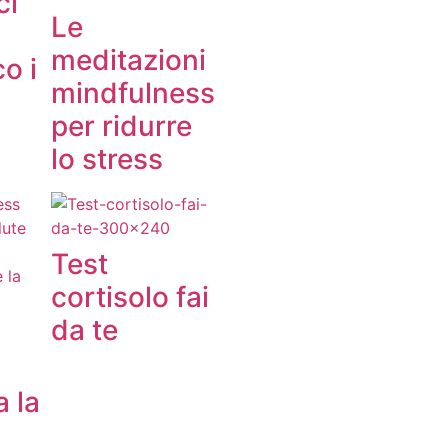
ci
Le
meditazioni
co i
mindfulness
per ridurre
lo stress
Test
cortisolo fai
da te
a la