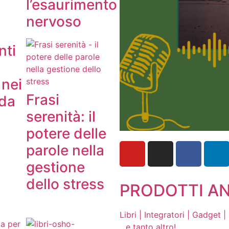
l’esaurimento
nervoso
nti
 nei
Frasi
 da
serenità: il
potere delle
parole nella
gestione
dello stress
PRODOTTI A
Libri | Integratori | Gadget 
...e tanto altro!