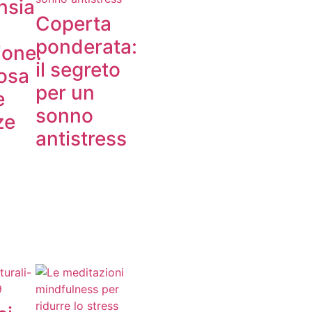
nsia
Coperta
ponderata:
ione:
il segreto
osa
per un
e
sonno
ze
antistress