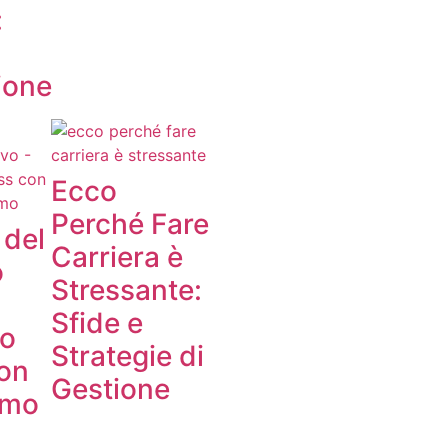
:
ione
Ecco
Perché Fare
 del
Carriera è
o
Stressante:
:
Sfide e
lo
Strategie di
con
Gestione
smo