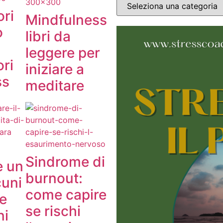
ori
Mindfulness
o
libri da
leggere per
ori
iniziare a
ss
meditare
Sindrome di
e un
burnout:
cuni
come capire
 e
se rischi
ni