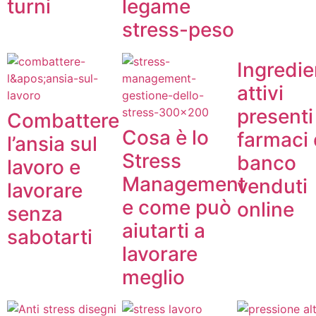
turni
legame
stress-peso
Ingredie
attivi
presenti
Combattere
Cosa è lo
farmaci
l’ansia sul
Stress
banco
lavoro e
Management
venduti
lavorare
e come può
online
senza
aiutarti a
sabotarti
lavorare
meglio