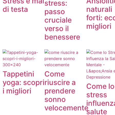
Stress e mal
Ansioliti
stress:
di testa
naturali
passo
forti: ec
cruciale
migliori
verso il
benessere
Tappetini
Come
yoga: scopri
riuscire a
Come lo
i migliori
prendere
stress
sonno
influenz
velocemente
salute