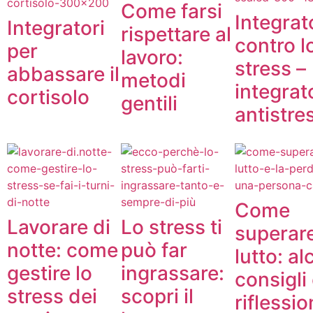
Come farsi
Integrat
Integratori
rispettare al
contro l
per
lavoro:
stress –
abbassare il
metodi
integrat
cortisolo
gentili
antistre
Come
Lavorare di
Lo stress ti
superar
notte: come
può far
lutto: al
gestire lo
ingrassare:
consigli
stress dei
scopri il
riflessio