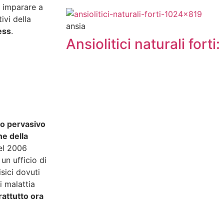
è imparare a
ivi della
ansia
ess
.
Ansiolitici naturali forti:
o pervasivo
ne della
nel 2006
un ufficio di
isici dovuti
i malattia
attutto ora