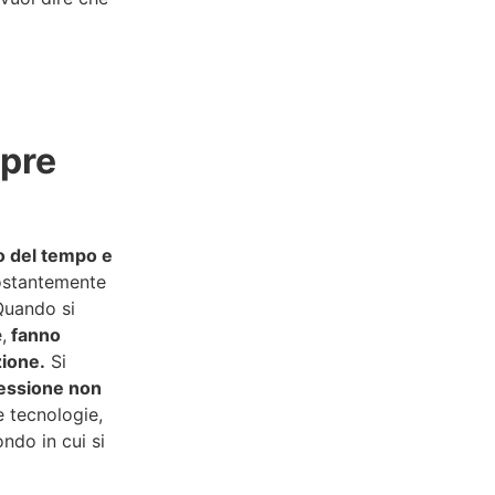
mpre
o del tempo e
costantemente
 Quando si
,
fanno
zione.
Si
ressione non
e tecnologie,
ndo in cui si