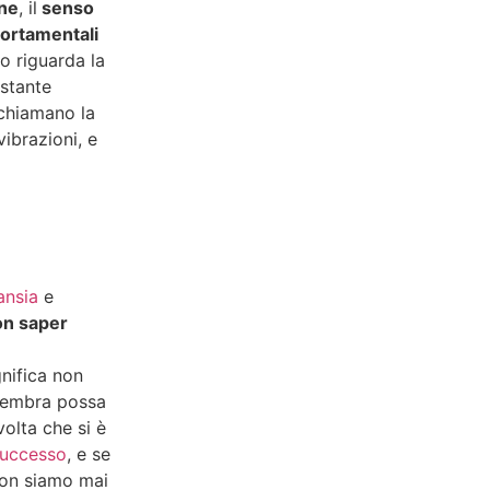
ne
, il
senso
ortamentali
o riguarda la
ostante
ichiamano la
ibrazioni, e
ansia
e
non saper
nifica non
n sembra possa
volta che si è
uccesso
, e se
 non siamo mai