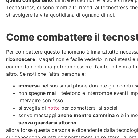
Tecnostress, ci sono molti altri rimedi al tecnostress c
stravolgere la vita quotidiana di ognuno di noi.
Come combattere il tecnos
Per combattere questo fenomeno è innanzitutto necessa
riconoscere
. Magari non è facile vederlo in noi stessi e 
comportamenti, ma potrebbe essere d’aiuto individuarlo
altro. Se noti che l’altra persona è:
immersa
nel suo smartphone durante gli incontri so
non spegne
mai
il telefono e interrompe eventi imp
interagire con esso
si sveglia di
notte
per connettersi ai social
scrive messaggi
anche mentre cammina
o è in m
senza guardarsi attorno
allora forse questa persona è dipendente dalla tecnolog
si riconoscono questi comportamenti in se stessi, allora