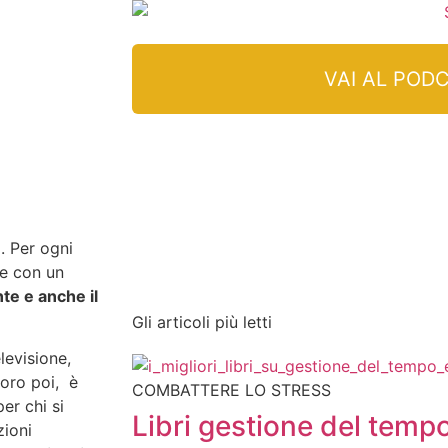
VAI AL POD
. Per ogni
te con un
nte e anche il
Gli articoli più letti
elevisione,
voro poi, è
COMBATTERE LO STRESS
per chi si
Libri gestione del tempo
zioni