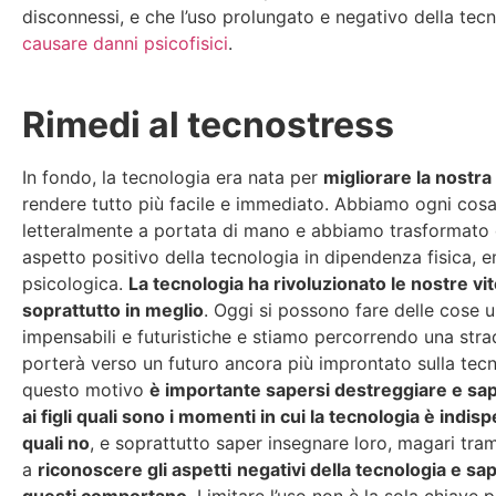
disconnessi, e che l’uso prolungato e negativo della tec
causare danni psicofisici
.
Rimedi al tecnostress
In fondo, la tecnologia era nata per
migliorare la nostra 
rendere tutto più facile e immediato. Abbiamo ogni cos
letteralmente a portata di mano e abbiamo trasformato
aspetto positivo della tecnologia in dipendenza fisica, 
psicologica.
La tecnologia ha rivoluzionato le nostre vit
soprattutto in meglio
. Oggi si possono fare delle cose 
impensabili e futuristiche e stiamo percorrendo una stra
porterà verso un futuro ancora più improntato sulla tecn
questo motivo
è importante sapersi destreggiare e sa
ai figli quali sono i momenti in cui la tecnologia è indis
quali no
, e soprattutto saper insegnare loro, magari tram
a
riconoscere gli aspetti
negativi della tecnologia e sa
questi comportano
. Limitare l’uso non è la sola chiave p