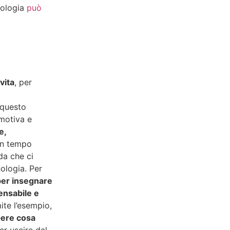
nologia
può
vita
, per
a
 questo
emotiva e
e,
un tempo
da che ci
ologia. Per
per insegnare
pensabile e
ite l’esempio,
pere cosa
er uscire dal