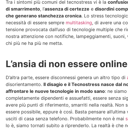
Tra i sintomi più comuni del tecnostress vi è la
confusio
di smarrimento
, l’
assenza di certezze
e
disordini comp
che generano stanchezza cronica
. Lo stress tecnologic
necessità di essere sempre
multitasking
, di avere una c
tensione provocata dall’uso di tecnologie multiple che r
nostra attenzione con notifiche, lampeggiamenti, suoni, v
chi più ne ha più ne metta.
L’ansia di non essere online
D’altra parte, essere disconnessi genera un altro tipo di
disorientamento.
Il disagio e il Tecnostress nasce dal 
affrontare le nuove tecnologie in modo sano
: ne siamo
completamente dipendenti e assuefatti, essere senza sig
avere più punti di riferimento, smarriti nella realtà. No
essere possibile, eppure è così. Basta pensare all’ultima 
usciti di casa senza telefono. Probabilmente non è mai
s
lo è, siamo tornati subito a riprenderlo. La realtà è che