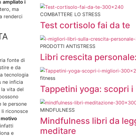
ha
ampliato i
tero, ma
COMBATTERE LO STRESS
da renderci
Test cortisolo fai da te
TA
PRODOTTI ANTISTRESS
Libri crescita personale:
ria fonte di
stire e da
a tecnologia
fitness
 ne inficia
Tappetini yoga: scopri i 
la vita del
possono
e le persone
MINDFULNESS
 li riconosce
 motivo
Mindfulness libri da leg
infatti
meditare
iona e