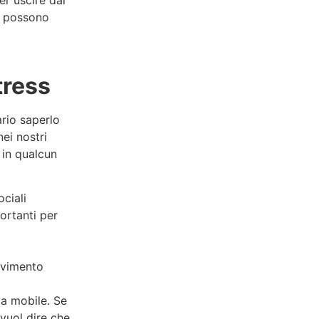
he possono
tress
rio saperlo
nei nostri
 in qualcun
ciali
ortanti per
ovimento
ia mobile. Se
 vuol dire che