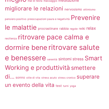
meditazione
mal di testa
massaggio
migliorare le relazioni
nervosismo
ottimismo
Prevenire
pensiero positivo
preoccupazioni paura e negatività
le malattie
relax
procrastinare
rabbia
reiki
regole
ritrovare pace calma e
resilienza
ritrovare salute
dormire bene
e benessere
Smart
sintomi stress
serenità
Working e produttività
smettere
di...
superare
sonno
stile di vita
stress acuto
stress cronico
un evento della vita
test
turni
yoga