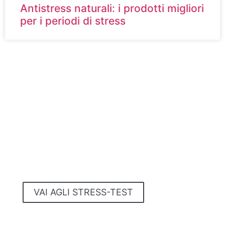
Antistress naturali: i prodotti migliori
per i periodi di stress
STRESS-TEST
Sei stressato?
Ti senti più nervoso,
agitato e non conosci
il motivo?
Scoprilo con questi
4 STRESS-TEST GRATUITI
VAI AGLI STRESS-TEST