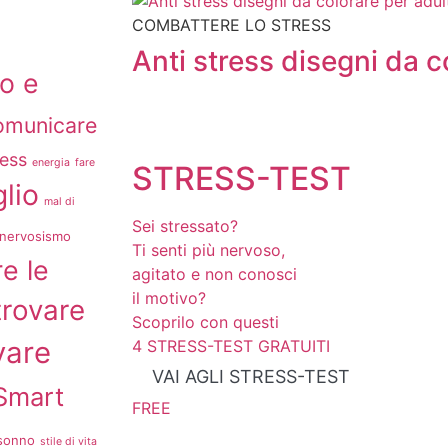
COMBATTERE LO STRESS
Anti stress disegni da c
o e
omunicare
ress
energia
fare
STRESS-TEST
lio
mal di
Sei stressato?
nervosismo
Ti senti più nervoso,
e le
agitato e non conosci
il motivo?
trovare
Scoprilo con questi
vare
4 STRESS-TEST GRATUITI
VAI AGLI STRESS-TEST
Smart
FREE
sonno
stile di vita