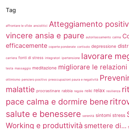
Tag
Atteggiamento positiv
affrontare le sfide
ansiolitici
vincere ansia e paure
C
autorilassamento
calma
efficacemente
dist
depressione
coperte ponderate
cortisolo
lavorare meg
fonti di stress
carriera
integratori
ipertensione
migliorare le relazioni
meditazione
testa
massaggio
Prevenir
ottimismo
pensiero positivo
preoccupazioni paura e negatività
ri
malattie
relax
procrastinare
rabbia
reiki
regole
resilienza
ritro
pace calma e dormire bene
salute e benessere
sintomi stress
serenità
Working e produttività
smettere di...