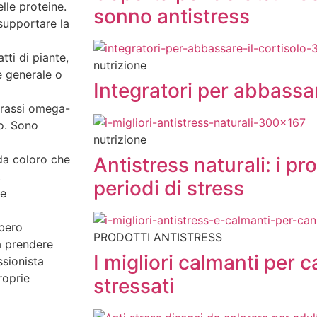
lle proteine.
sonno antistress
supportare la
tti di piante,
nutrizione
e generale o
Integratori per abbassar
grassi omega-
lo. Sono
nutrizione
 da coloro che
Antistress naturali: i pro
.
periodi di stress
te
bbero
PRODOTTI ANTISTRESS
 a prendere
I migliori calmanti per c
ssionista
roprie
stressati