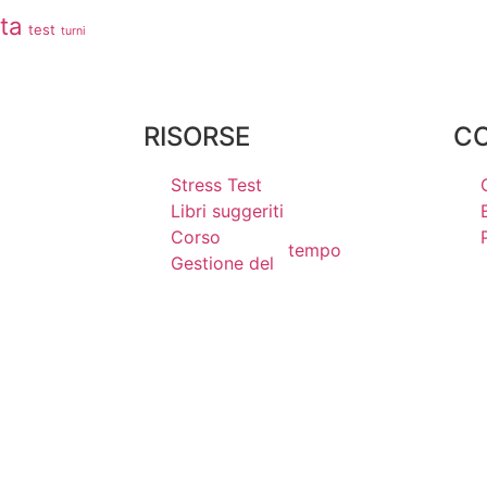
ita
test
turni
RISORSE
C
Stress Test
Libri suggeriti
Corso
tempo
Gestione del