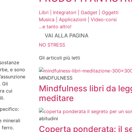
Libri | Integratori | Gadget | Oggetti
Musica | Applicazioni | Video-corsi
...e tanto altro!
VAI ALLA PAGINA
NO STRESS
Gli articoli più letti
 sostanze
erbe, e sono
l’assunzione
MINDFULNESS
 Gli
Mindfulness libri da leg
ra cui
meditare
li.
pecifico:
abitudini
e minerali
Coperta ponderata: il s
 ferro.