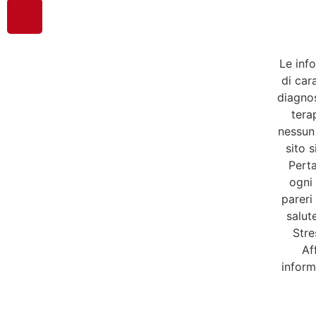
Le inf
di car
diagnos
tera
nessun 
sito 
Perta
ogni
pareri
salut
Str
Af
inform