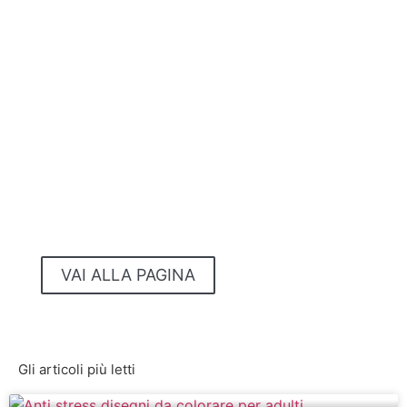
PRODOTTI ANTISTRESS
Libri | Integratori | Gadget | Oggetti
Musica | Applicazioni | Video-corsi
...e tanto altro!
VAI ALLA PAGINA
NO STRESS
Gli articoli più letti