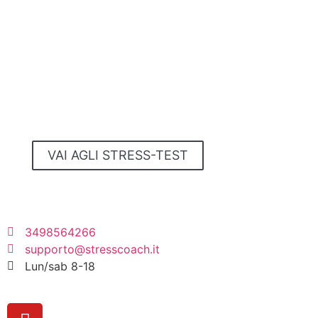
STRESS-TEST
Sei stressato?
Ti senti più nervoso,
agitato e non conosci
il motivo?
Scoprilo con questi
4 STRESS-TEST GRATUITI
VAI AGLI STRESS-TEST
FREE
3498564266
supporto@stresscoach.it
Lun/sab 8-18