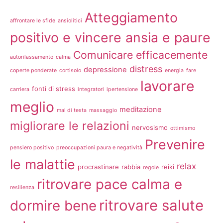
Atteggiamento
affrontare le sfide
ansiolitici
positivo e vincere ansia e paure
Comunicare efficacemente
autorilassamento
calma
distress
depressione
coperte ponderate
cortisolo
energia
fare
lavorare
fonti di stress
carriera
integratori
ipertensione
meglio
meditazione
mal di testa
massaggio
migliorare le relazioni
nervosismo
ottimismo
Prevenire
pensiero positivo
preoccupazioni paura e negatività
le malattie
relax
procrastinare
rabbia
reiki
regole
ritrovare pace calma e
resilienza
ritrovare salute
dormire bene