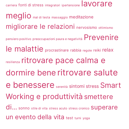
lavorare
fonti di stress
carriera
integratori
ipertensione
meglio
meditazione
mal di testa
massaggio
migliorare le relazioni
nervosismo
ottimismo
Prevenire
pensiero positivo
preoccupazioni paura e negatività
le malattie
relax
procrastinare
rabbia
reiki
regole
ritrovare pace calma e
resilienza
ritrovare salute
dormire bene
e benessere
Smart
sintomi stress
serenità
Working e produttività
smettere
di...
superare
sonno
stile di vita
stress acuto
stress cronico
un evento della vita
test
turni
yoga